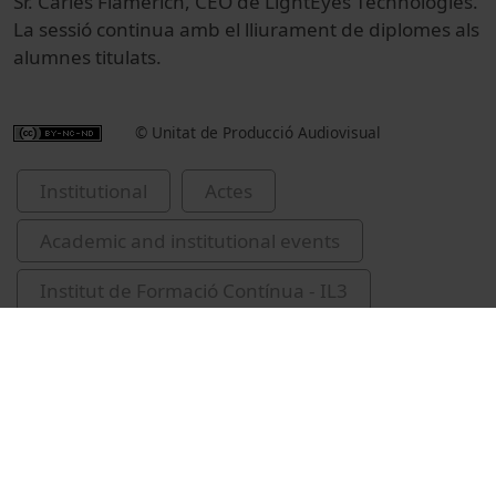
Sr. Carles Flamerich, CEO de LightEyes Technologies.
La sessió continua amb el lliurament de diplomes als
alumnes titulats.
© Unitat de Producció Audiovisual
Institutional
Actes
Academic and institutional events
Institut de Formació Contínua - IL3
Viader Junyent, Manel
Caldentey, Neli
Homs Ferret, Pere