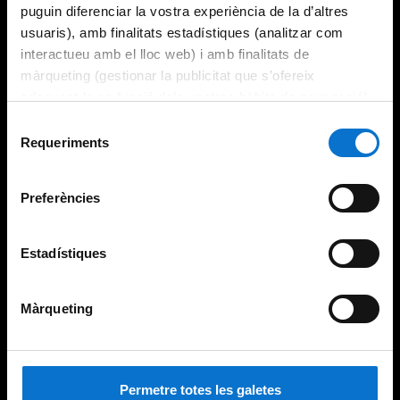
puguin diferenciar la vostra experiència de la d’altres
usuaris), amb finalitats estadístiques (analitzar com
interactueu amb el lloc web) i amb finalitats de
màrqueting (gestionar la publicitat que s’ofereix
adequant-la en funció dels vostres hàbits de navegació).
Per obtenir més informació sobre les galetes podeu
Selecció
consultar la
Política de galetes del lloc web de la
Requeriments
de
Universitat de Barcelona
.
consentiment
Preferències
Estadístiques
Màrqueting
Permetre totes les galetes