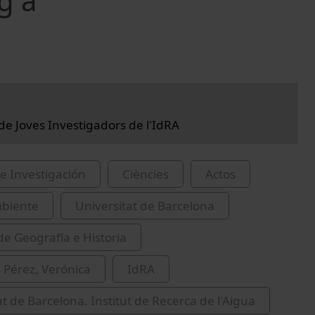
g a
 de Joves Investigadors de l'IdRA
e Investigación
Ciències
Actos
biente
Universitat de Barcelona
de Geografía e Historia
Pérez, Verónica
IdRA
at de Barcelona. Institut de Recerca de l'Aigua