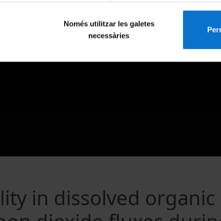
Només utilitzar les galetes
Perm
necessàries
ity in dissolved organic