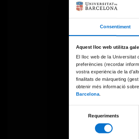
Consentiment
Aquest lloc web utilitza gal
El lloc web de la Universitat 
preferències (recordar infor
vostra experiència de la d’al
finalitats de màrqueting (gest
obtenir més informació sobre
Barcelona
.
Selecció
Requeriments
de
consentiment