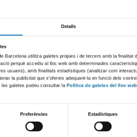
Try again
Detalls
etes
de Barcelona utilitza galetes pròpies i de tercers amb la finalitat
mació perquè accediu al lloc web amb determinades característiq
tres usuaris), amb finalitats estadístiques (analitzar com interac
ionar la publicitat que s’ofereix adequant-la en funció dels vostr
 les galetes podeu consultar la
Política de galetes del lloc web
Preferències
Estadístiques