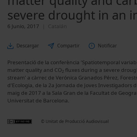
matter quality and car
severe drought in an i
6 Junio, 2017
Catalán
Descargar
Compartir
Notificar
Presentació de la conferència 'Spatiotemporal variabi
matter quality and CO
fluxes during a severe drough
2
stream' a càrrec de Verónica Granados Pérez, Forestr
d'Ecologia, de la 2a Jornada de Joves Investigadors de
maig de 2017 a la Sala Gran de la Facultat de Geografi
Universitat de Barcelona.
© Unitat de Producció Audiovisual