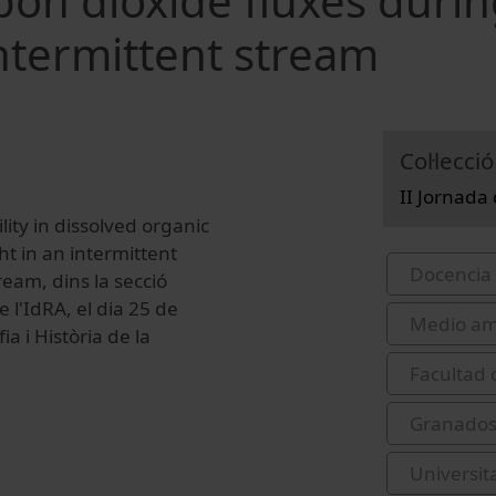
bon dioxide fluxes durin
ntermittent stream
Col·lecció
II Jornada
lity in dissolved organic
t in an intermittent
Docencia 
eam, dins la secció
 l'IdRA, el dia 25 de
Medio am
a i Història de la
Facultad 
Granados 
Universit