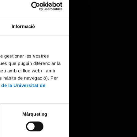
Informació
 de gestionar les vostres
ues que puguin diferenciar la
tueu amb el lloc web) i amb
es hàbits de navegació). Per
 de la Universitat de
Màrqueting