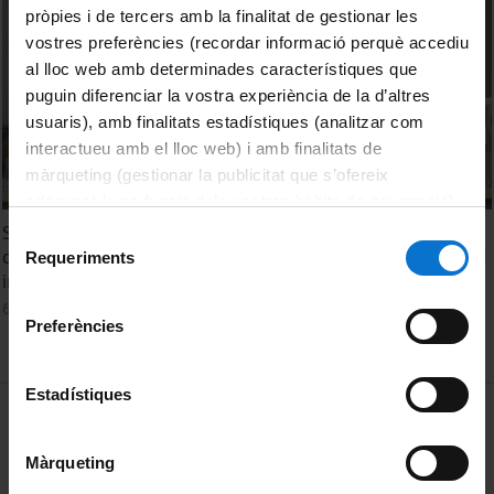
pròpies i de tercers amb la finalitat de gestionar les
vostres preferències (recordar informació perquè accediu
al lloc web amb determinades característiques que
puguin diferenciar la vostra experiència de la d’altres
usuaris), amb finalitats estadístiques (analitzar com
interactueu amb el lloc web) i amb finalitats de
màrqueting (gestionar la publicitat que s’ofereix
adequant-la en funció dels vostres hàbits de navegació).
Per obtenir més informació sobre les galetes podeu
Spatiotemporal variability in dissolved organic matter
Selecció
consultar la
Política de galetes del lloc web de la
quality and carbon dioxide fluxes during a severe drought
Requeriments
de
in an intermittent stream
Universitat de Barcelona
.
consentiment
6 Junio, 2017
Preferències
Estadístiques
MENÚ PEU 1
Aviso legal
Política de Cookies
Màrqueting