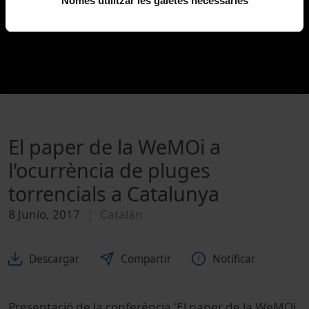
Només utilitzar les galetes necessàries
El paper de la WeMOi a
l'ocurrència de pluges
torrencials a Catalunya
8 Junio, 2017
Catalán
Descargar
Compartir
Notificar
Presentació de la conferència 'El paper de la WeMOi