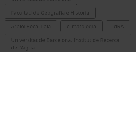
Facultad de Geografía e Historia
Arbiol Roca, Laia
climatologia
IdRA
Universitat de Barcelona. Institut de Recerca
de l'Aigua
precipitacions (Meteorologia)
Vídeos relacionados