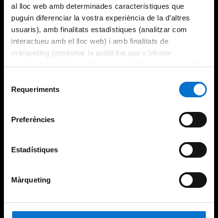
al lloc web amb determinades característiques que
puguin diferenciar la vostra experiència de la d’altres
usuaris), amb finalitats estadístiques (analitzar com
interactueu amb el lloc web) i amb finalitats de
màrqueting (gestionar la publicitat que s’ofereix
adequant-la en funció dels vostres hàbits de navegació).
Per obtenir més informació sobre les galetes podeu
Selecció
consultar la
Política de galetes del lloc web de la
Requeriments
de
Universitat de Barcelona
.
consentiment
Preferències
Estadístiques
Màrqueting