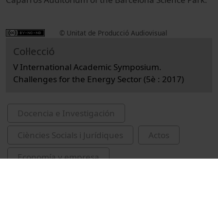
© Unitat de Producció Audiovisual
Col·lecció
V International Academic Symposium.
Challenges for the Energy Sector (5è : 2017)
Docencia e Investigación
Ciències Socials i Jurídiques
Actos
Economía y empresa
Universitat de Barcelona
congressos
Joseph, Stephan