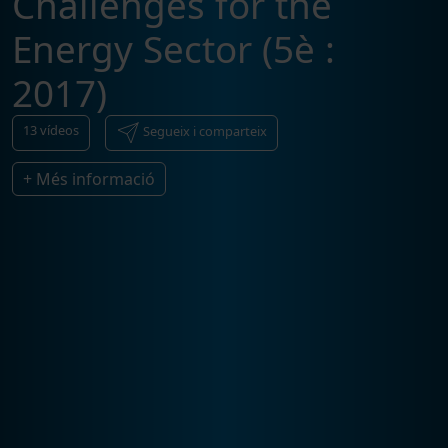
Challenges for the
Energy Sector (5è :
2017)
13
vídeos
Segueix i comparteix
+ Més informació