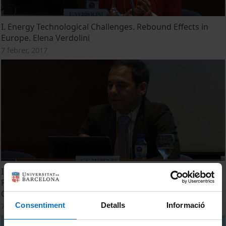
I. Energy Technological Challenges. Rebound Effects in
Europe. Elena Verdolini
7 febrer, 2017
I. Energy Technological Challenges. Is Renewable Energy
Penetration Preserving Fossil Fuel Dependency? Antonio
C. Marques
Consentiment
Detalls
Informació
7 febrer, 2017