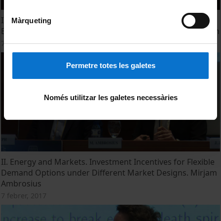
II. Energy and Markets. Policy Stringency Under the
Màrqueting
European Union Emission Trading System. Stephan Joseph
7 febrer, 2017
Permetre totes les galetes
Només utilitzar les galetes necessàries
II. Energy and Markets. Investment Incentives for Flexible
Demand Options under Different Market Designs. Mirjam
Ambrosius
7 febrer, 2017