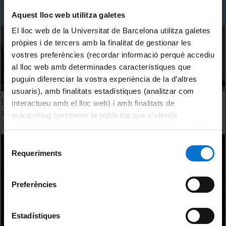
Aquest lloc web utilitza galetes
El lloc web de la Universitat de Barcelona utilitza galetes
pròpies i de tercers amb la finalitat de gestionar les
vostres preferències (recordar informació perquè accediu
al lloc web amb determinades característiques que
puguin diferenciar la vostra experiència de la d’altres
usuaris), amb finalitats estadístiques (analitzar com
I. Energy Technological Challenges. The economics of CCS
interactueu amb el lloc web) i amb finalitats de
adoption. Olivier Massol
màrqueting (gestionar la publicitat que s’ofereix
7 febrer, 2017
adequant-la en funció dels vostres hàbits de navegació).
Per obtenir més informació sobre les galetes podeu
Selecció
consultar la
Política de galetes del lloc web de la
Requeriments
de
Universitat de Barcelona
.
consentiment
Preferències
Estadístiques