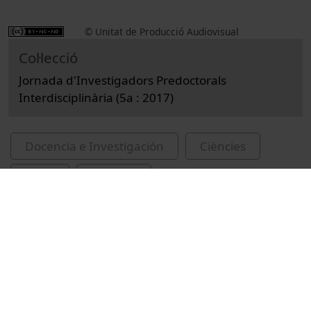
© Unitat de Producció Audiovisual
Col·lecció
Jornada d'Investigadors Predoctorals
Interdisciplinària (5a : 2017)
Docencia e Investigación
Ciències
Actos
Química
Universitat de Barcelona
Posada, Sergi
Lamiel, Oriol
Figueroba, Alberto