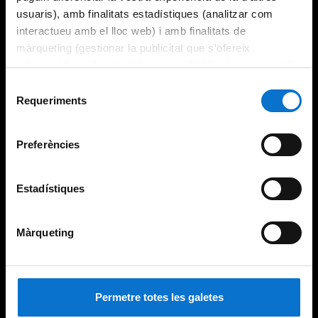
usuaris), amb finalitats estadístiques (analitzar com
interactueu amb el lloc web) i amb finalitats de
màrqueting (gestionar la publicitat que s’ofereix
adequant-la en funció dels vostres hàbits de navegació).
Per obtenir més informació sobre les galetes podeu
Selecció
consultar la
Política de galetes del lloc web de la
Requeriments
de
Universitat de Barcelona
.
consentiment
Preferències
Estadístiques
Màrqueting
Permetre totes les galetes