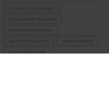
Educación y pedagogía
Universitat de Barcelona
Facultad de Educación
aprenentatge servei
material didàctic
Escofet Roig, Anna
Universitat de Barcelona. Facultat de
Pedagogia