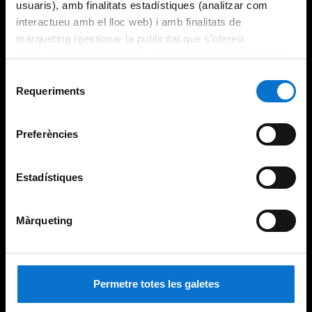
usuaris), amb finalitats estadístiques (analitzar com
interactueu amb el lloc web) i amb finalitats de
màrqueting (gestionar la publicitat que s’ofereix
adequant-la en funció dels vostres hàbits de navegació).
Per obtenir més informació sobre les galetes podeu
Selecció
consultar la
Política de galetes del lloc web de la
Requeriments
de
Universitat de Barcelona
.
consentiment
Preferències
Estadístiques
Màrqueting
Permetre totes les galetes