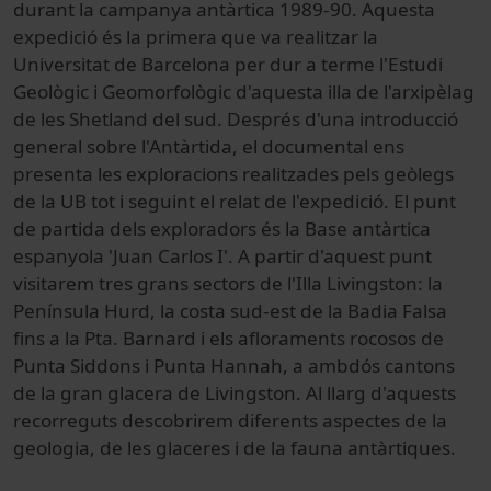
durant la campanya antàrtica 1989-90. Aquesta
expedició és la primera que va realitzar la
Universitat de Barcelona per dur a terme l'Estudi
Geològic i Geomorfològic d'aquesta illa de l'arxipèlag
de les Shetland del sud. Després d'una introducció
general sobre l'Antàrtida, el documental ens
presenta les exploracions realitzades pels geòlegs
de la UB tot i seguint el relat de l'expedició. El punt
de partida dels exploradors és la Base antàrtica
espanyola 'Juan Carlos I'. A partir d'aquest punt
visitarem tres grans sectors de l'Illa Livingston: la
Península Hurd, la costa sud-est de la Badia Falsa
fins a la Pta. Barnard i els afloraments rocosos de
Punta Siddons i Punta Hannah, a ambdós cantons
de la gran glacera de Livingston. Al llarg d'aquests
recorreguts descobrirem diferents aspectes de la
geologia, de les glaceres i de la fauna antàrtiques.