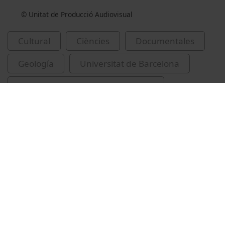
© Unitat de Producció Audiovisual
Cultural
Ciències
Documentales
Geología
Universitat de Barcelona
Livingston (Shetland del Sud : Illa)
glaceres
expedicions científiques
Vídeos relacionados