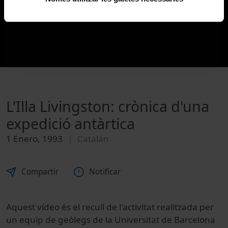
L'Illa Livingston: crònica d'una
expedició antàrtica
1 Enero, 1993
Catalán
Compartir
Notificar
Aquest vídeo és el recull de l'activitat realitzada per
un equip de geòlegs de la Universitat de Barcelona