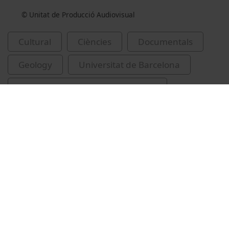
© Unitat de Producció Audiovisual
Cultural
Ciències
Documentals
Geology
Universitat de Barcelona
Livingston (Shetland del Sud : Illa)
glaceres
expedicions científiques
Related videos