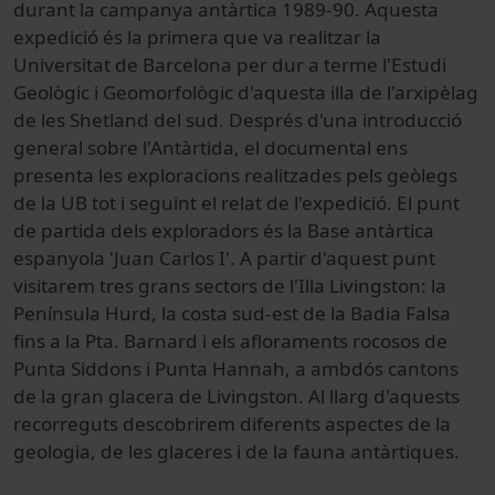
durant la campanya antàrtica 1989-90. Aquesta
expedició és la primera que va realitzar la
Universitat de Barcelona per dur a terme l'Estudi
Geològic i Geomorfològic d'aquesta illa de l'arxipèlag
de les Shetland del sud. Després d'una introducció
general sobre l'Antàrtida, el documental ens
presenta les exploracions realitzades pels geòlegs
de la UB tot i seguint el relat de l'expedició. El punt
de partida dels exploradors és la Base antàrtica
espanyola 'Juan Carlos I'. A partir d'aquest punt
visitarem tres grans sectors de l'Illa Livingston: la
Península Hurd, la costa sud-est de la Badia Falsa
fins a la Pta. Barnard i els afloraments rocosos de
Punta Siddons i Punta Hannah, a ambdós cantons
de la gran glacera de Livingston. Al llarg d'aquests
recorreguts descobrirem diferents aspectes de la
geologia, de les glaceres i de la fauna antàrtiques.