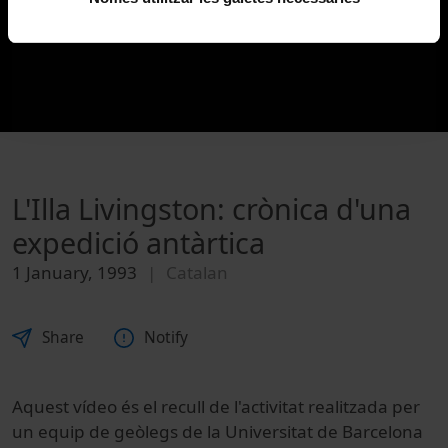
L'Illa Livingston: crònica d'una
expedició antàrtica
1 January, 1993
Catalan
Share
Notify
Aquest vídeo és el recull de l'activitat realitzada per
un equip de geòlegs de la Universitat de Barcelona