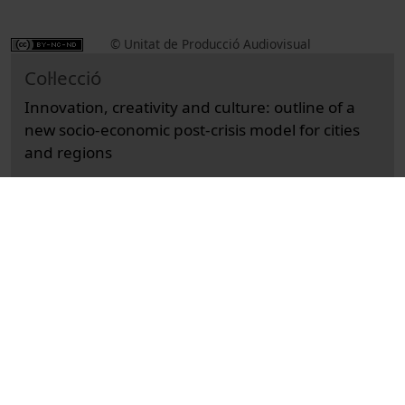
© Unitat de Producció Audiovisual
Col·lecció
Innovation, creativity and culture: outline of a
new socio-economic post-crisis model for cities
and regions
Docencia e Investigación
Ciències Socials i Jurídiques
Actos
Economía y empresa
Universitat de Barcelona
Facultad de Economía y Empresa