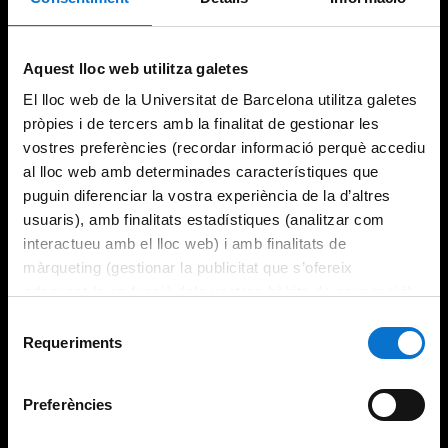
Aquest lloc web utilitza galetes
El lloc web de la Universitat de Barcelona utilitza galetes
pròpies i de tercers amb la finalitat de gestionar les
vostres preferències (recordar informació perquè accediu
al lloc web amb determinades característiques que
puguin diferenciar la vostra experiència de la d’altres
usuaris), amb finalitats estadístiques (analitzar com
interactueu amb el lloc web) i amb finalitats de
màrqueting (gestionar la publicitat que s’ofereix
adequant-la en funció dels vostres hàbits de navegació).
Per obtenir més informació sobre les galetes podeu
Selecció
consultar la
Política de galetes del lloc web de la
Requeriments
de
Universitat de Barcelona
.
consentiment
Preferències