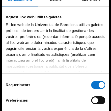
Aquest lloc web utilitza galetes
El lloc web de la Universitat de Barcelona utilitza galetes
pròpies i de tercers amb la finalitat de gestionar les
vostres preferències (recordar informació perquè accediu
al lloc web amb determinades característiques que
puguin diferenciar la vostra experiència de la d’altres
usuaris), amb finalitats estadístiques (analitzar com
interactueu amb el lloc web) i amb finalitats de
màrqueting (gestionar la publicitat que s’ofereix
adequant-la en funció dels vostres hàbits de navegació).
Per obtenir més informació sobre les galetes podeu
Selecció
consultar la
Política de galetes del lloc web de la
Requeriments
de
Universitat de Barcelona
.
consentiment
Preferències