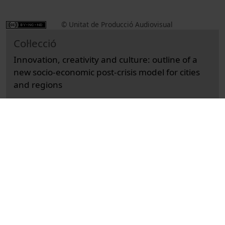
© Unitat de Producció Audiovisual
Col·lecció
Innovation, creativity and culture: outline of a
new socio-economic post-crisis model for cities
and regions
Docència i Recerca
Ciències Socials i Jurídiques
Actes
Economy and business
Universitat de Barcelona
Facultat de d'Economia i Empresa