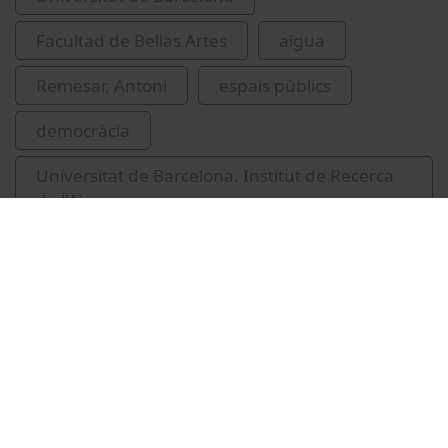
Facultad de Bellas Artes
aigua
Remesar, Antoni
espais públics
democràcia
Universitat de Barcelona. Institut de Recerca
de l'Aigua
IdRA
Vídeos relacionados