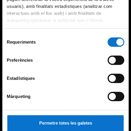
usuaris), amb finalitats estadístiques (analitzar com
interactueu amb el lloc web) i amb finalitats de
màrqueting (gestionar la publicitat que s’ofereix
adequant-la en funció dels vostres hàbits de navegació).
Per obtenir més informació sobre les galetes podeu
Selecció
consultar la
Política de galetes del lloc web de la
Requeriments
de
Universitat de Barcelona
.
consentiment
Preferències
Estadístiques
Màrqueting
Permetre totes les galetes