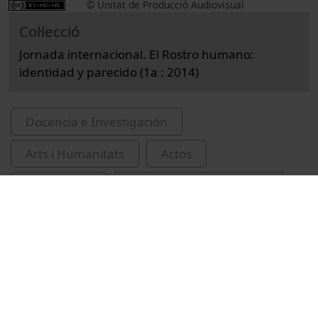
© Unitat de Producció Audiovisual
Col·lecció
Jornada internacional. El Rostro humano:
identidad y parecido (1a : 2014)
Docencia e Investigación
Arts i Humanitats
Actos
Bellas Artes
Universitat de Barcelona
Facultad de Bellas Artes
Galià, Narcís
impressionisme (Art)