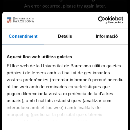
An error occurred, please try again later.
Try again
Consentiment
Detalls
Informació
Aquest lloc web utilitza galetes
El lloc web de la Universitat de Barcelona utilitza galetes
pròpies i de tercers amb la finalitat de gestionar les
vostres preferències (recordar informació perquè accediu
al lloc web amb determinades característiques que
puguin diferenciar la vostra experiència de la d’altres
usuaris), amb finalitats estadístiques (analitzar com
interactueu amb el lloc web) i amb finalitats de
màrqueting (gestionar la publicitat que s’ofereix
adequant-la en funció dels vostres hàbits de navegació).
Per obtenir més informació sobre les galetes podeu