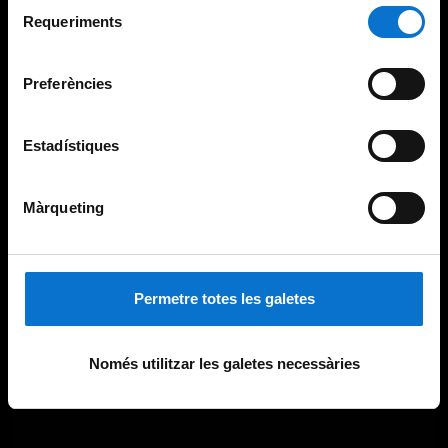
Selecció
consultar la
Política de galetes del lloc web de la
Requeriments
de
Universitat de Barcelona
.
consentiment
Preferències
Estadístiques
Màrqueting
Permetre totes les galetes
Només utilitzar les galetes necessàries