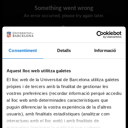
Something went wrong
An error occurred, please try again later.
Try again
Consentiment
Detalls
Informació
Aquest lloc web utilitza galetes
El lloc web de la Universitat de Barcelona utilitza galetes
pròpies i de tercers amb la finalitat de gestionar les
vostres preferències (recordar informació perquè accediu
al lloc web amb determinades característiques que
puguin diferenciar la vostra experiència de la d’altres
usuaris), amb finalitats estadístiques (analitzar com
interactueu amb el lloc web) i amb finalitats de
màrqueting (gestionar la publicitat que s’ofereix