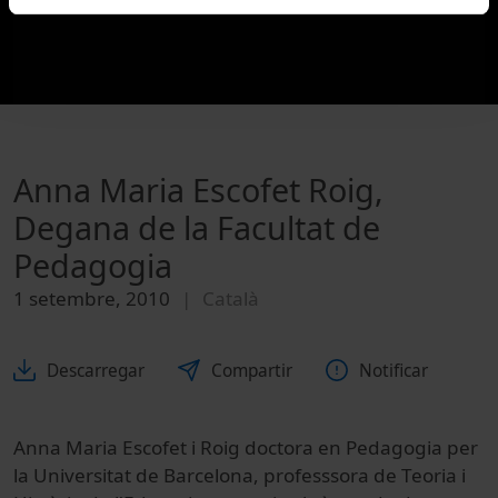
Anna Maria Escofet Roig,
Degana de la Facultat de
Pedagogia
1 setembre, 2010
Català
Descarregar
Compartir
Notificar
Anna Maria Escofet i Roig doctora en Pedagogia per
la Universitat de Barcelona, professsora de Teoria i