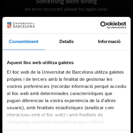
Something went wrong
An error occurred, please try again later.
Try again
Consentiment
Detalls
Informació
Aquest lloc web utilitza galetes
El lloc web de la Universitat de Barcelona utilitza galetes
pròpies i de tercers amb la finalitat de gestionar les
vostres preferències (recordar informació perquè accediu
al lloc web amb determinades característiques que
puguin diferenciar la vostra experiència de la d’altres
usuaris), amb finalitats estadístiques (analitzar com
interactueu amb el lloc web) i amb finalitats de
màrqueting (gestionar la publicitat que s’ofereix
adequant-la en funció dels vostres hàbits de navegació).