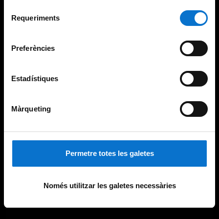
Per obtenir més informació sobre les galetes podeu
Selecció
consultar la
Política de galetes del lloc web de la
Requeriments
de
Universitat de Barcelona
.
consentiment
Preferències
Estadístiques
Màrqueting
Permetre totes les galetes
Només utilitzar les galetes necessàries