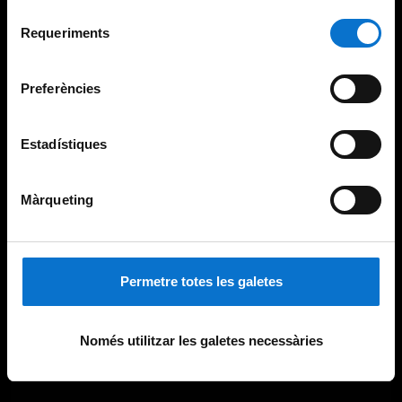
Per obtenir més informació sobre les galetes podeu
Selecció
consultar la
Política de galetes del lloc web de la
Requeriments
de
Universitat de Barcelona
.
consentiment
Preferències
Estadístiques
Màrqueting
Permetre totes les galetes
Només utilitzar les galetes necessàries