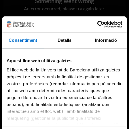
Something went wrong
An error occurred, please try again later.
Try again
Consentiment
Detalls
Informació
Aquest lloc web utilitza galetes
El lloc web de la Universitat de Barcelona utilitza galetes
pròpies i de tercers amb la finalitat de gestionar les
vostres preferències (recordar informació perquè accediu
al lloc web amb determinades característiques que
puguin diferenciar la vostra experiència de la d’altres
usuaris), amb finalitats estadístiques (analitzar com
interactueu amb el lloc web) i amb finalitats de
màrqueting (gestionar la publicitat que s’ofereix
adequant-la en funció dels vostres hàbits de navegació).