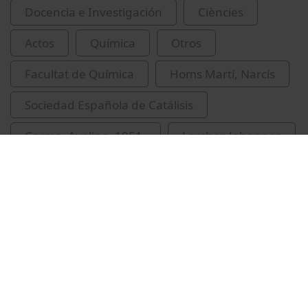
Docencia e Investigación
Ciències
Actos
Química
Otros
Facultat de Química
Homs Martí, Narcís
Sociedad Española de Catálisis
Corma, Avelino, 1951-
Lercher, Johannes
López Nieto, J.M.
congressos
Vídeos relacionados