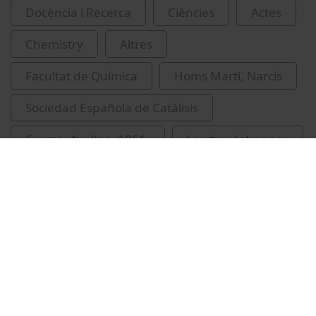
Docència i Recerca
Ciències
Actes
Chemistry
Altres
Facultat de Química
Homs Martí, Narcís
Sociedad Española de Catálisis
Corma, Avelino, 1951-
Lercher, Johannes
López Nieto, J.M.
congressos
Related videos