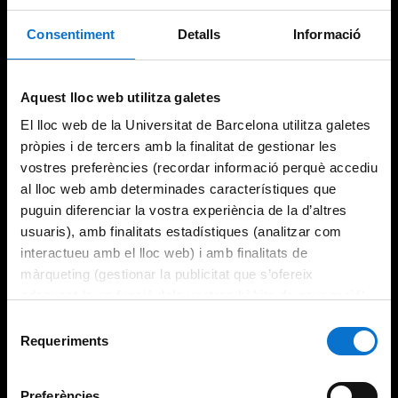
Consentiment
Detalls
Informació
Aquest lloc web utilitza galetes
El lloc web de la Universitat de Barcelona utilitza galetes
pròpies i de tercers amb la finalitat de gestionar les
vostres preferències (recordar informació perquè accediu
al lloc web amb determinades característiques que
puguin diferenciar la vostra experiència de la d’altres
usuaris), amb finalitats estadístiques (analitzar com
interactueu amb el lloc web) i amb finalitats de
màrqueting (gestionar la publicitat que s’ofereix
adequant-la en funció dels vostres hàbits de navegació).
Per obtenir més informació sobre les galetes podeu
Selecció
consultar la
Política de galetes del lloc web de la
Requeriments
de
Universitat de Barcelona
.
consentiment
Preferències