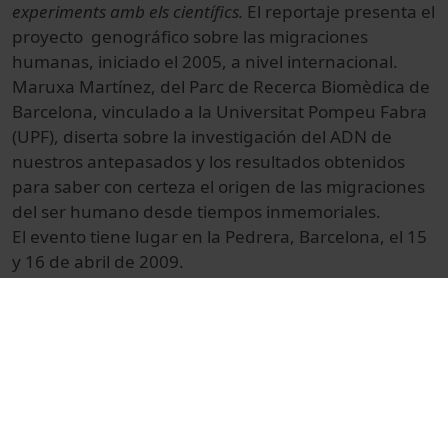
experiments amb els científics.
El reportaje presenta el
proyecto genográfico sobre las migraciones
humanas, iniciado el 2005, a nivel internacional.
Maruxa Martínez, del Parc de Recerca Biomèdica de
Barcelona, vinculado a la Universitat Pompeu Fabra
(UPF), diserta sobre la investigación del ADN de
nuestros antepasados y los resultados obtenidos
para saber con certeza el origen de las migraciones
del ser humano desde tiempos inmemoriales.
El evento tiene lugar en la Pedrera, Barcelona, el 15
y 16 de abril de 2009.
© Unitat de Producció Audiovisual
Col·lecció
Recerca en Directe (7a : 2009)