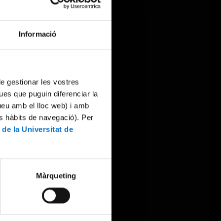
Informació
 de gestionar les vostres
ues que puguin diferenciar la
tueu amb el lloc web) i amb
es hàbits de navegació). Per
 de la Universitat de
Màrqueting