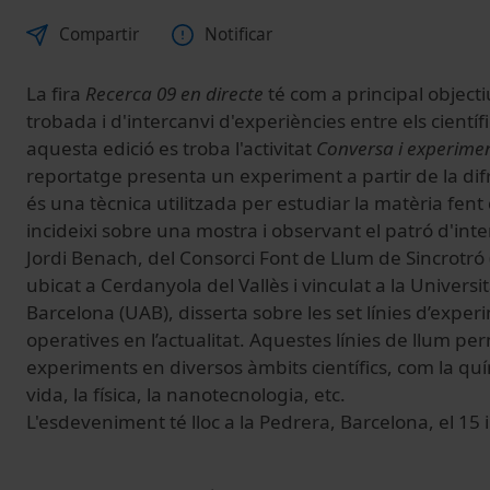
Compartir
Notificar
La fira
Recerca 09 en directe
té com a principal object
trobada i d'intercanvi d'experiències entre els científi
aquesta edició es troba l'activitat
Conversa i experiment
reportatge presenta un experiment a partir de la difr
és una tècnica utilitzada per estudiar la matèria fent
incideixi sobre una mostra i observant el patró d'inte
Jordi Benach, del Consorci Font de Llum de Sincrotró
ubicat a Cerdanyola del Vallès i vinculat a la Univer
Barcelona (UAB), disserta sobre les set línies d’exper
operatives en l’actualitat. Aquestes línies de llum pe
experiments en diversos àmbits científics, com la quím
vida, la física, la nanotecnologia, etc.
L'esdeveniment té lloc a la Pedrera, Barcelona, el 15 i