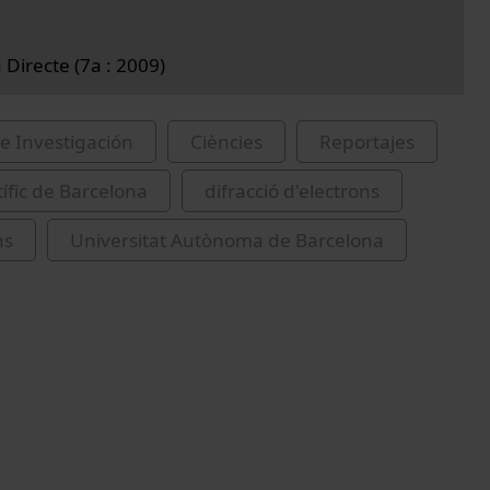
 Directe (7a : 2009)
e Investigación
Ciències
Reportajes
tífic de Barcelona
difracció d'electrons
ns
Universitat Autònoma de Barcelona