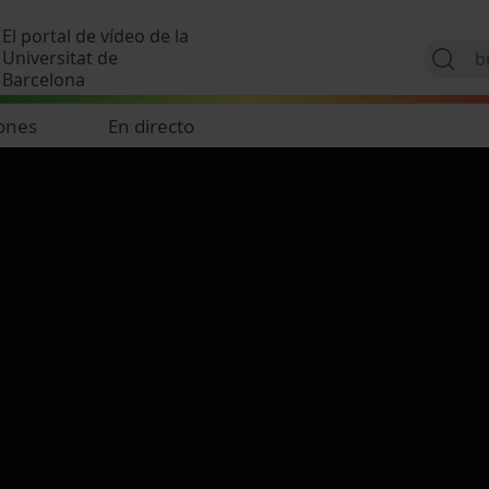
Pasar al contenido principal
El portal de vídeo de la
Universitat de
Barcelona
ones
En directo