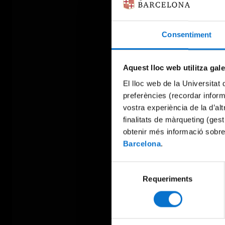
Consentiment
Aquest lloc web utilitza gal
El lloc web de la Universitat 
preferències (recordar infor
vostra experiència de la d’al
finalitats de màrqueting (gest
obtenir més informació sobre
Barcelona
.
Selecció
Requeriments
de
consentiment