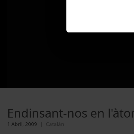
Endinsant-nos en l'àto
1 Abril, 2009
Catalán