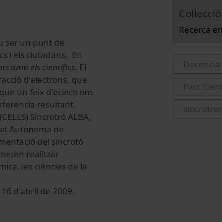
Col·lecció
Recerca en
iu ser un punt de
cs i els ciutadans. En
Docencia 
s amb els científics
. El
acció d'electrons, que
Parc Cien
 que un feix d'eclectrons
rferència resultant.
sincrotro
 (CELLS) Sincrotró ALBA,
sitat Autònoma de
imentació del sincrotó
rmeten realitzar
ica, les ciències de la
 16 d'abril de 2009.