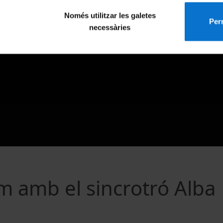
Només utilitzar les galetes
Perm
necessàries
m amb el sincrotró Alba