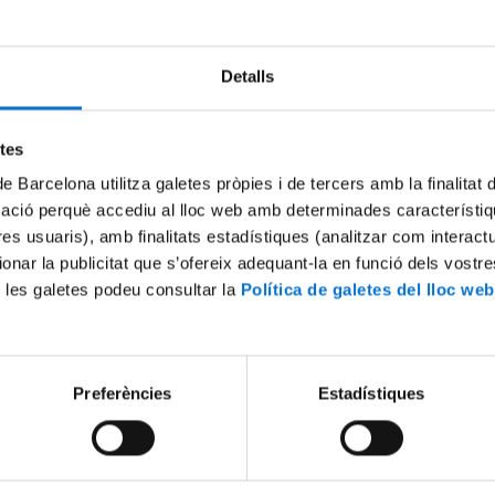
Detalls
Try again
etes
de Barcelona utilitza galetes pròpies i de tercers amb la finalitat
mació perquè accediu al lloc web amb determinades característiq
tres usuaris), amb finalitats estadístiques (analitzar com interac
ionar la publicitat que s’ofereix adequant-la en funció dels vostr
 les galetes podeu consultar la
Política de galetes del lloc web
Preferències
Estadístiques