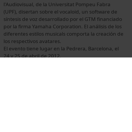
l'Audiovisual, de la Universitat Pompeu Fabra
(UPF), disertan sobre el vocaloid, un software de
síntesis de voz desarrollado por el GTM financiado
por la firma Yamaha Corporation. El análisis de los
diferentes estilos musicals comporta la creación de
los respectivos avatares.
El evento tiene lugar en la Pedrera, Barcelona, el
24 y 25 de abril de 2012.
© Unitat de Producció Audiovisual
Col·lecció
Recerca en Directe (10a : 2012)
Docencia e Investigación
Ciències
Reportajes
Parc Científic de Barcelona