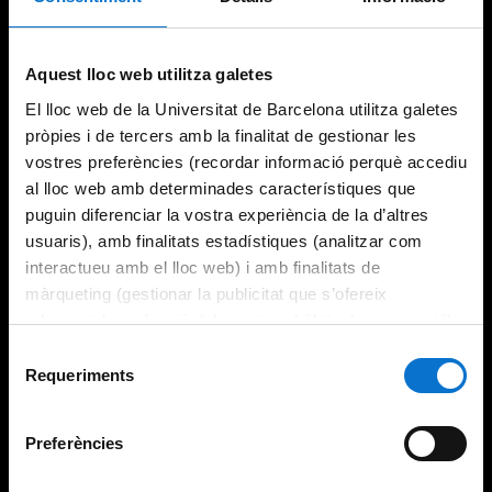
Aquest lloc web utilitza galetes
El lloc web de la Universitat de Barcelona utilitza galetes
pròpies i de tercers amb la finalitat de gestionar les
vostres preferències (recordar informació perquè accediu
al lloc web amb determinades característiques que
puguin diferenciar la vostra experiència de la d’altres
usuaris), amb finalitats estadístiques (analitzar com
interactueu amb el lloc web) i amb finalitats de
màrqueting (gestionar la publicitat que s’ofereix
adequant-la en funció dels vostres hàbits de navegació).
Per obtenir més informació sobre les galetes podeu
Selecció
consultar la
Política de galetes del lloc web de la
Requeriments
de
Universitat de Barcelona
.
consentiment
Preferències