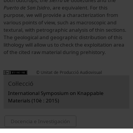
both outcrops, the
Sierra de Gobezanes
and the
Puerto de San Isidro
, are equivalent. For this
purpose, we will provide a characterization from
various points of view, such as macroscopic and
textural, with petrographic analysis of thin sections.
The geological and geographic distribution of this
lithology will allow us to check the exploitation area
of the cited raw material during prehistory.
© Unitat de Producció Audiovisual
Col·lecció
International Symposium on Knappable
Materials (10è : 2015)
Docencia e Investigación