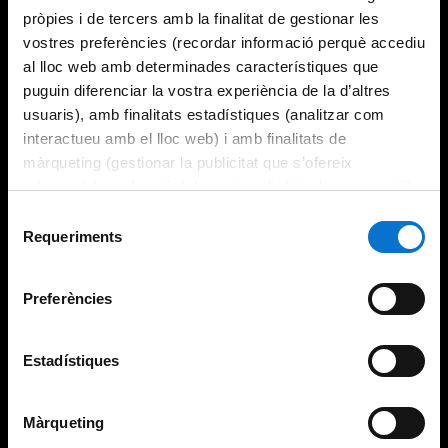
pròpies i de tercers amb la finalitat de gestionar les
vostres preferències (recordar informació perquè accediu
al lloc web amb determinades característiques que
puguin diferenciar la vostra experiència de la d’altres
usuaris), amb finalitats estadístiques (analitzar com
interactueu amb el lloc web) i amb finalitats de
màrqueting (gestionar la publicitat que s’ofereix
adequant-la en funció dels vostres hàbits de navegació).
Per obtenir més informació sobre les galetes podeu
Selecció
consultar la
Política de galetes del lloc web de la
Requeriments
de
Universitat de Barcelona
.
consentiment
Preferències
Estadístiques
Màrqueting