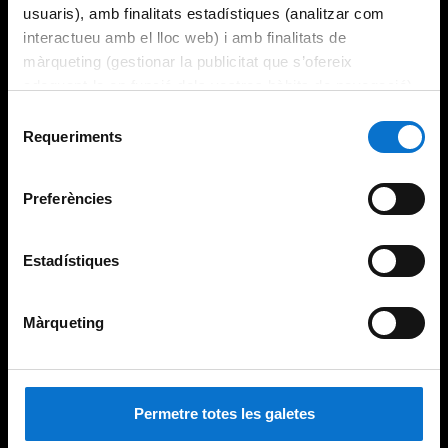
usuaris), amb finalitats estadístiques (analitzar com
interactueu amb el lloc web) i amb finalitats de
màrqueting (gestionar la publicitat que s’ofereix
adequant-la en funció dels vostres hàbits de navegació).
Per obtenir més informació sobre les galetes podeu
Selecció
consultar la
Política de galetes del lloc web de la
Requeriments
de
Universitat de Barcelona
.
consentiment
Preferències
Estadístiques
Màrqueting
Permetre totes les galetes