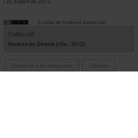
i 25 d'abril de 2012.
© Unitat de Producció Audiovisual
Col·lecció
Recerca en Directe (10a : 2012)
Docencia e Investigación
Ciències
Reportajes
Parc Científic de Barcelona
ambre
sincrotrons