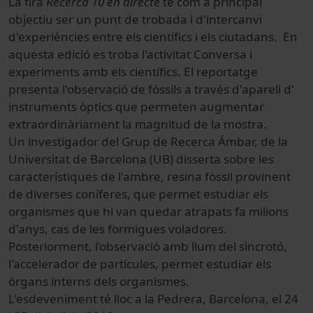
La fira
Recerca 10 en directe
té com a principal
objectiu ser un punt de trobada i d'intercanvi
d'experiències entre els científics i els ciutadans. En
aquesta edició es troba l'activitat Conversa i
experiments amb els científics. El reportatge
presenta l'observació de fòssils a través d'aparell d'
instruments òptics que permeten augmentar
extraordinàriament la magnitud de la mostra.
Un investigador del Grup de Recerca Ámbar, de la
Universitat de Barcelona (UB) disserta sobre les
característiques de l'ambre, resina fòssil provinent
de diverses coníferes, que permet estudiar els
organismes que hi van quedar atrapats fa milions
d'anys, cas de les formigues voladores.
Posteriorment, l’observació amb llum del sincrotó,
l'accelerador de partícules, permet estudiar els
òrgans interns dels organismes.
L'esdeveniment té lloc a la Pedrera, Barcelona, el 24