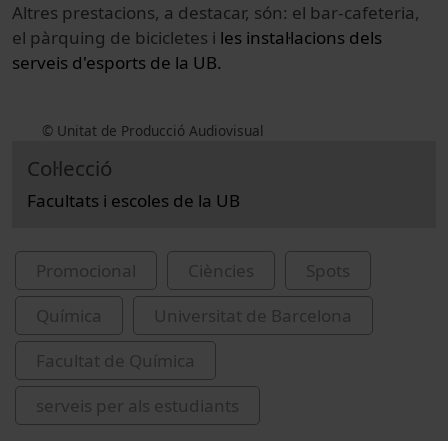
Altres prestacions, a destacar, són: el bar-cafeteria,
el pàrquing de bicicletes i
les instal·lacions dels
serveis d'esports de la UB.
© Unitat de Producció Audiovisual
Col·lecció
Facultats i escoles de la UB
Promocional
Ciències
Spots
Química
Universitat de Barcelona
Facultat de Química
serveis per als estudiants