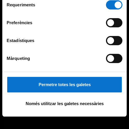
consultar la
Política de galetes del lloc web de la
Requeriments
de
Universitat de Barcelona
.
consentiment
Preferències
Estadístiques
Màrqueting
Permetre totes les galetes
Només utilitzar les galetes necessàries