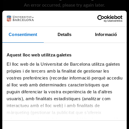
An error occurred, please try again later.
Try again
Consentiment
Detalls
Informació
Aquest lloc web utilitza galetes
El lloc web de la Universitat de Barcelona utilitza galetes
pròpies i de tercers amb la finalitat de gestionar les
vostres preferències (recordar informació perquè accediu
al lloc web amb determinades característiques que
puguin diferenciar la vostra experiència de la d’altres
usuaris), amb finalitats estadístiques (analitzar com
interactueu amb el lloc web) i amb finalitats de
màrqueting (gestionar la publicitat que s’ofereix
adequant-la en funció dels vostres hàbits de navegació).
Per obtenir més informació sobre les galetes podeu
Selecció