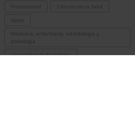
Promocional
Ciències de la Salut
Spots
Medicina, enfermería, odontología y
podología
Universitat de Barcelona
Escuela de Enfermería
serveis per als estudiants