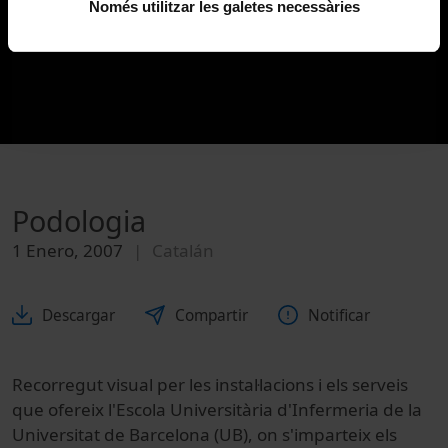
Només utilitzar les galetes necessàries
Podologia
1 Enero, 2007
Catalán
Descargar
Compartir
Notificar
Recorregut visual per les instal·lacions i els serveis
que ofereix l'Escola Universitària d'Infermeria de la
Universitat de Barcelona (UB), on s'imparteix els