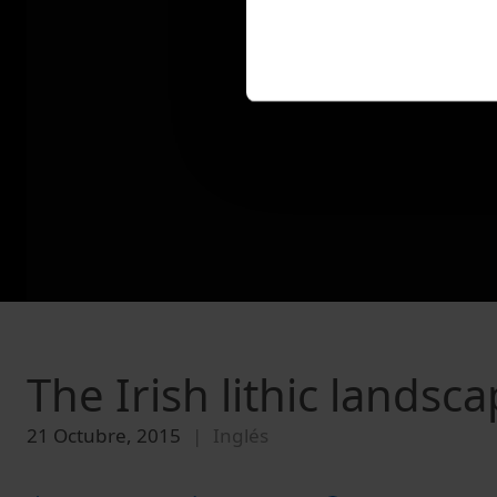
The Irish lithic landsca
21 Octubre, 2015
Inglés