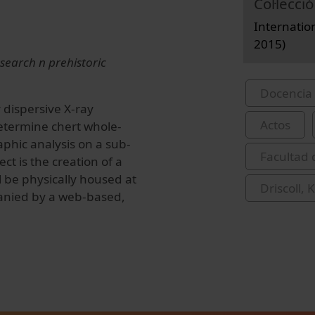
Col·lecció
Internatio
2015)
esearch n prehistoric
Docencia 
 dispersive X-ray
Actos
determine chert whole-
aphic analysis on a sub-
Facultad 
ect is the creation of a
ll be physically housed at
Driscoll, K
anied by a web-based,