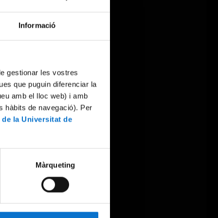
Informació
 de gestionar les vostres
ues que puguin diferenciar la
tueu amb el lloc web) i amb
es hàbits de navegació). Per
 de la Universitat de
Màrqueting