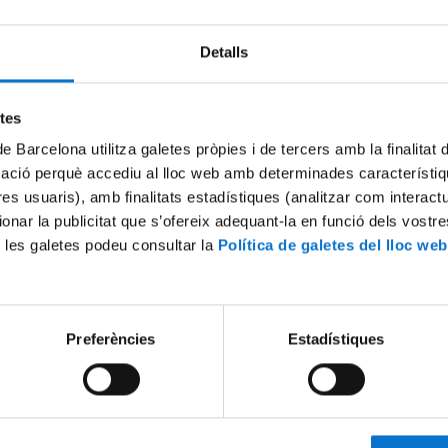
Detalls
Try again
etes
de Barcelona utilitza galetes pròpies i de tercers amb la finalitat
mació perquè accediu al lloc web amb determinades característiq
tres usuaris), amb finalitats estadístiques (analitzar com interac
ionar la publicitat que s’ofereix adequant-la en funció dels vostr
 les galetes podeu consultar la
Política de galetes del lloc web
Preferències
Estadístiques