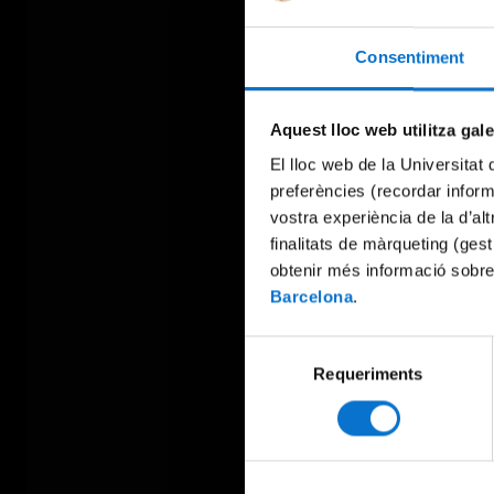
Consentiment
Aquest lloc web utilitza gal
El lloc web de la Universitat 
preferències (recordar infor
vostra experiència de la d’al
finalitats de màrqueting (gest
obtenir més informació sobre
Barcelona
.
Selecció
Requeriments
de
consentiment