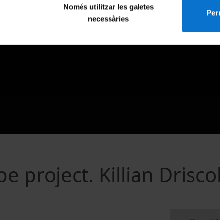
Només utilitzar les galetes
Perm
necessàries
pe project. Killian Driscol