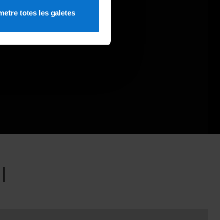
etre totes les galetes
l