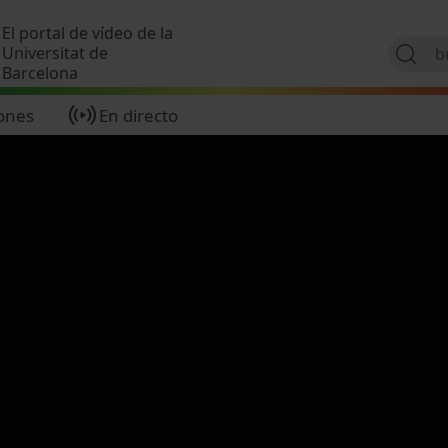
Pasar al contenido principal
El portal de vídeo de la
Universitat de
Barcelona
ones
En directo