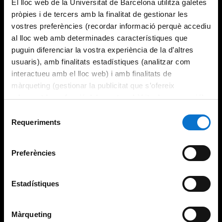
El lloc web de la Universitat de Barcelona utilitza galetes
pròpies i de tercers amb la finalitat de gestionar les
vostres preferències (recordar informació perquè accediu
al lloc web amb determinades característiques que
puguin diferenciar la vostra experiència de la d’altres
usuaris), amb finalitats estadístiques (analitzar com
interactueu amb el lloc web) i amb finalitats de
màrqueting (gestionar la publicitat que s’ofereix
adequant-la en funció dels vostres hàbits de navegació).
Per obtenir més informació sobre les galetes podeu
Selecció
consultar la
Política de galetes del lloc web de la
Requeriments
de
Universitat de Barcelona
.
consentiment
Preferències
Estadístiques
Màrqueting