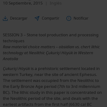
10 Septiembre, 2015
Inglés
Descargar
Compartir
Notificar
SESSION 3 – Stone tool production and processing
techniques
Raw material choice matters – obsidian vs. chert lithic
technology at Neolithic Çukuriçi Höyük in Western
Anatolia
Çukuriçi Höyük
is a prehistoric settlement located in
western Turkey, near the site of ancient Ephesus.
The settlement was occupied from the Neolithic to
the Early Bronze Age period (7th to 3rd millennium
BC). The lithic study in this paper is concentrated on
the Neolithic period of the site, and deals with the
earliest artifacts from the first half (6630 cal BC