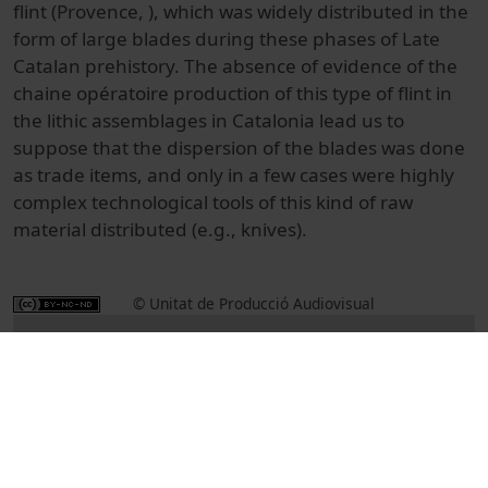
flint (Provence, ), which was widely distributed in the
form of large blades during these phases of Late
Catalan prehistory. The absence of evidence of the
chaine opératoire production of this type of flint in
the lithic assemblages in Catalonia lead us to
suppose that the dispersion of the blades was done
as trade items, and only in a few cases were highly
complex technological tools of this kind of raw
material distributed (e.g., knives).
© Unitat de Producció Audiovisual
Col·lecció
International Symposium on Knappable
Materials (10è : 2015)
Docencia e Investigación