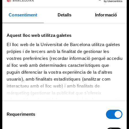
Consentiment
Detalls
Informació
Aquest lloc web utilitza galetes
El lloc web de la Universitat de Barcelona utilitza galetes
pròpies i de tercers amb la finalitat de gestionar les
vostres preferències (recordar informació perquè accediu
al lloc web amb determinades característiques que
puguin diferenciar la vostra experiència de la d’altres
usuaris), amb finalitats estadístiques (analitzar com
interactueu amb el lloc web) i amb finalitats de
màrqueting (gestionar la publicitat que s’ofereix
adequant-la en funció dels vostres hàbits de navegació).
Per obtenir més informació sobre les galetes podeu
Selecció
consultar la
Política de galetes del lloc web de la
Requeriments
de
Universitat de Barcelona
.
consentiment