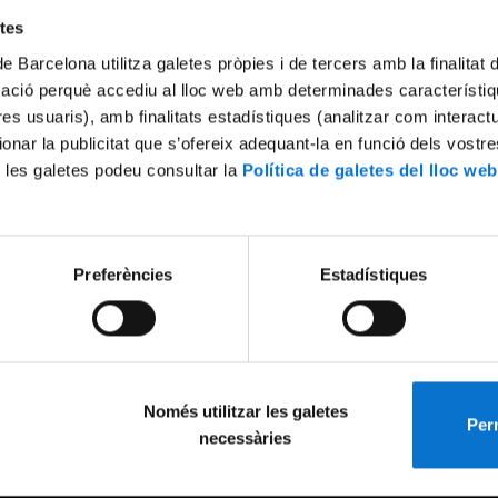
etes
de Barcelona utilitza galetes pròpies i de tercers amb la finalitat
mació perquè accediu al lloc web amb determinades característiq
tres usuaris), amb finalitats estadístiques (analitzar com interac
ionar la publicitat que s’ofereix adequant-la en funció dels vostr
 les galetes podeu consultar la
Política de galetes del lloc web
Preferències
Estadístiques
Només utilitzar les galetes
Perm
necessàries