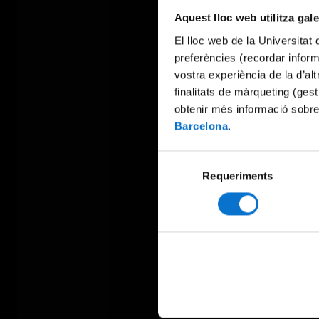
Aquest lloc web utilitza gal
El lloc web de la Universitat 
preferències (recordar infor
vostra experiència de la d’al
finalitats de màrqueting (gest
obtenir més informació sobre
Barcelona
.
Selecció
Requeriments
de
consentiment