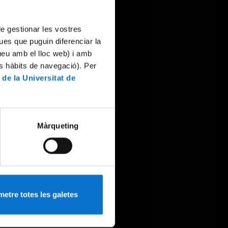
 de gestionar les vostres
ues que puguin diferenciar la
tueu amb el lloc web) i amb
es hàbits de navegació). Per
 de la Universitat de
Màrqueting
etre totes les galetes