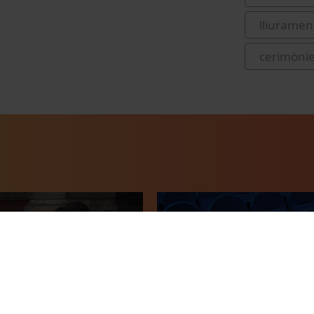
lliurament
cerimònie