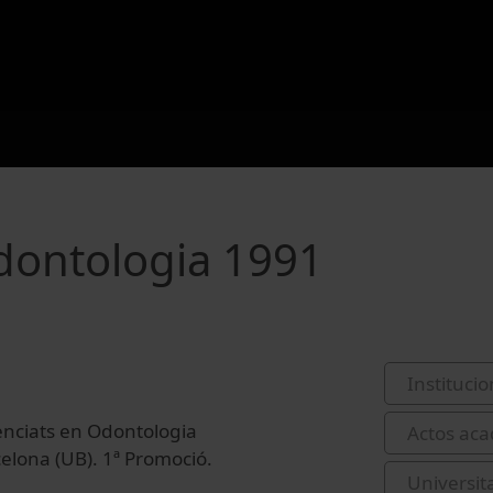
dontologia 1991
Institucio
cenciats en Odontologia
Actos aca
rcelona (UB). 1ª Promoció.
Universit