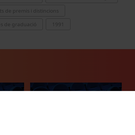
s de premis i distincions
s de graduació
1991