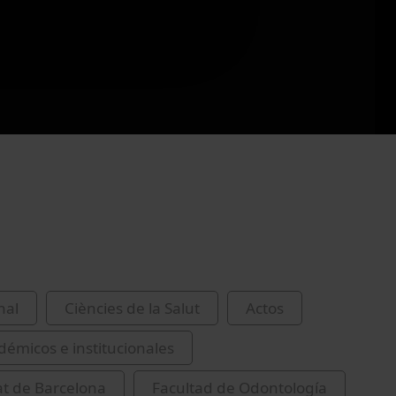
nal
Ciències de la Salut
Actos
démicos e institucionales
at de Barcelona
Facultad de Odontología