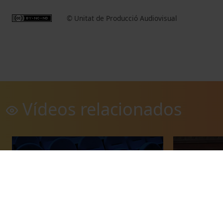
© Unitat de Producció Audiovisual
Vídeos relacionados