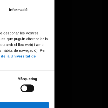
Informació
 de gestionar les vostres
ues que puguin diferenciar la
tueu amb el lloc web) i amb
es hàbits de navegació). Per
 de la Universitat de
Màrqueting