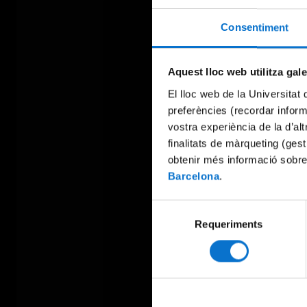
Consentiment
Aquest lloc web utilitza gal
El lloc web de la Universitat 
preferències (recordar infor
vostra experiència de la d’al
finalitats de màrqueting (gest
obtenir més informació sobre
Barcelona
.
Selecció
Requeriments
de
consentiment