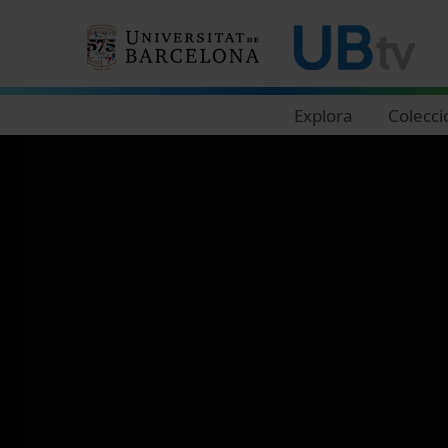
Navegació principal
Explora
Colecci