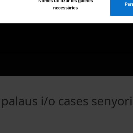
Només utilitzar les galetes
Perm
necessàries
palaus i/o cases senyori