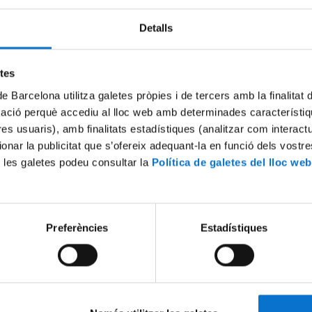
Detalls
Try again
etes
de Barcelona utilitza galetes pròpies i de tercers amb la finalitat
mació perquè accediu al lloc web amb determinades característiq
tres usuaris), amb finalitats estadístiques (analitzar com interac
ionar la publicitat que s’ofereix adequant-la en funció dels vostr
 les galetes podeu consultar la
Política de galetes del lloc web
Preferències
Estadístiques