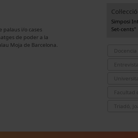
Col·lecció
Simposi In
Set-cents"
e palaus i/o cases
matges de poder a la
Palau Moja de Barcelona.
Docencia 
Entrevist
Universit
Facultad 
Triadó, J