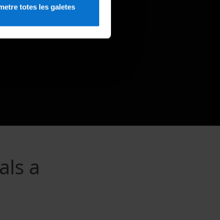
etre totes les galetes
als a