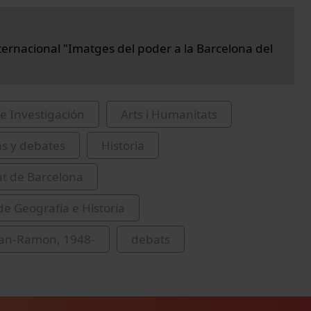
ternacional "Imatges del poder a la Barcelona del
e Investigación
Arts i Humanitats
as y debates
Historia
at de Barcelona
de Geografía e Historia
oan-Ramon, 1948-
debats