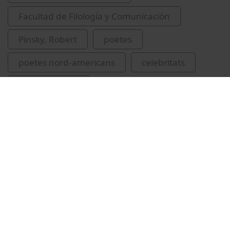
Facultad de Filología y Comunicación
Pinsky, Robert
poetes
poetes nord-americans
celebritats
Alsina, Cristina
Vídeos relacionados