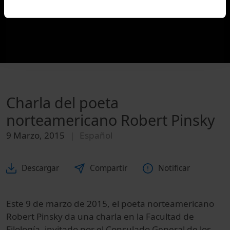
Charla del poeta
norteamericano Robert Pinsky
9 Marzo, 2015
Español
Descargar
Compartir
Notificar
Este 9 de marzo de 2015, el poeta norteamericano
Robert Pinsky
da una charla en la Facultad de
Filología, invitado por el Consulado General de los