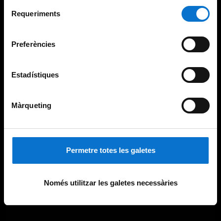
Per obtenir més informació sobre les galetes podeu
Selecció
consultar la
Política de galetes del lloc web de la
Requeriments
de
Universitat de Barcelona
.
consentiment
Preferències
Estadístiques
Màrqueting
Permetre totes les galetes
Només utilitzar les galetes necessàries