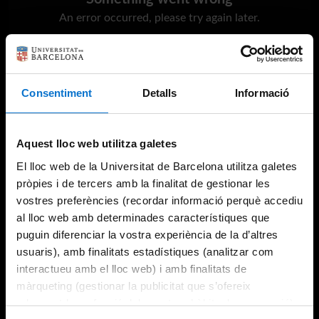
An error occurred, please try again later.
Try again
Consentiment
Detalls
Informació
Aquest lloc web utilitza galetes
El lloc web de la Universitat de Barcelona utilitza galetes
pròpies i de tercers amb la finalitat de gestionar les
vostres preferències (recordar informació perquè accediu
al lloc web amb determinades característiques que
puguin diferenciar la vostra experiència de la d’altres
usuaris), amb finalitats estadístiques (analitzar com
interactueu amb el lloc web) i amb finalitats de
màrqueting (gestionar la publicitat que s’ofereix
adequant-la en funció dels vostres hàbits de navegació).