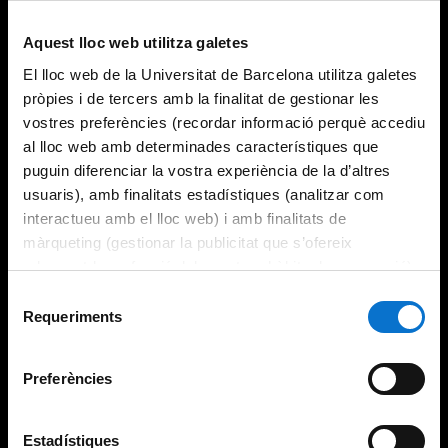
Aquest lloc web utilitza galetes
El lloc web de la Universitat de Barcelona utilitza galetes
pròpies i de tercers amb la finalitat de gestionar les
vostres preferències (recordar informació perquè accediu
al lloc web amb determinades característiques que
puguin diferenciar la vostra experiència de la d’altres
usuaris), amb finalitats estadístiques (analitzar com
interactueu amb el lloc web) i amb finalitats de
màrqueting (gestionar la publicitat que s’ofereix
adequant-la en funció dels vostres hàbits de navegació).
Per obtenir més informació sobre les galetes podeu
Selecció
consultar la
Política de galetes del lloc web de la
Requeriments
de
Universitat de Barcelona
.
consentiment
Preferències
Estadístiques