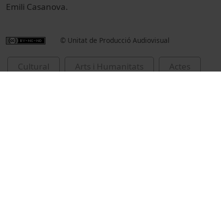
Emili Casanova.
© Unitat de Producció Audiovisual
Cultural
Arts i Humanitats
Actes
Filologia
Universitat de Barcelona
Facultat de Filologia i Comunicació
Gargallo Gil, José Enrique
homenatges
Batlle, M. del Mar
Casanova, Emili
Societat d'Onomàstica
Ramos Alfajarín, J. Rafael