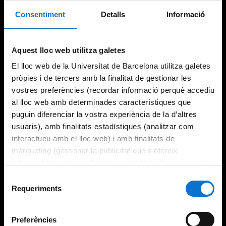
Consentiment
Detalls
Informació
Try again
Aquest lloc web utilitza galetes
El lloc web de la Universitat de Barcelona utilitza galetes
pròpies i de tercers amb la finalitat de gestionar les
vostres preferències (recordar informació perquè accediu
al lloc web amb determinades característiques que
puguin diferenciar la vostra experiència de la d’altres
usuaris), amb finalitats estadístiques (analitzar com
interactueu amb el lloc web) i amb finalitats de
màrqueting (gestionar la publicitat que s’ofereix
adequant-la en funció dels vostres hàbits de navegació).
Per obtenir més informació sobre les galetes podeu
Selecció
consultar la
Política de galetes del lloc web de la
Requeriments
de
Universitat de Barcelona
.
consentiment
Preferències