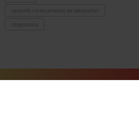
aparells i instruments de laboratori
citoplasma
Vídeos relacionados