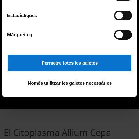
Estadístiques
Màrqueting
Permetre totes les galetes
Només utilitzar les galetes necessàries
El Citoplasma Allium Cepa