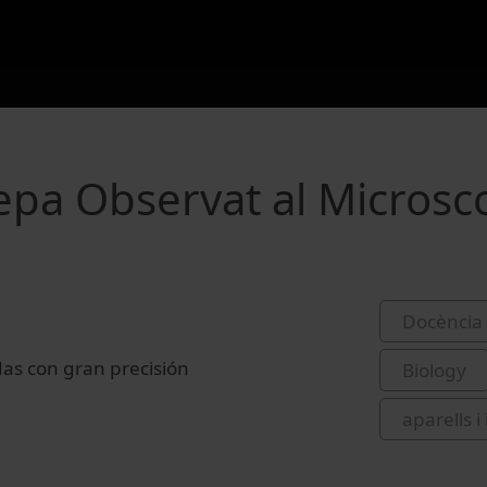
epa Observat al Microsc
Docència 
as con gran precisión
Biology
aparells 