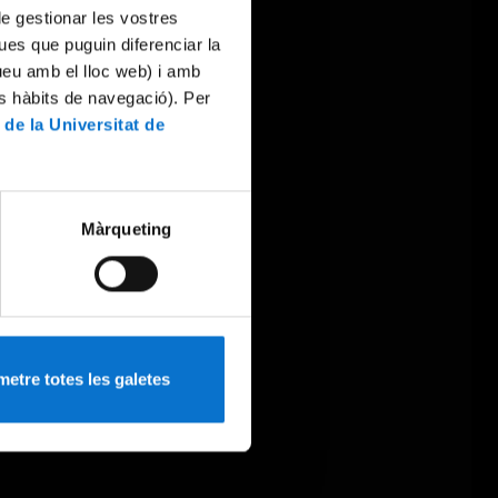
 de gestionar les vostres
ues que puguin diferenciar la
tueu amb el lloc web) i amb
es hàbits de navegació). Per
 de la Universitat de
Màrqueting
etre totes les galetes