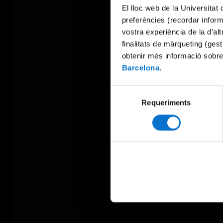
El lloc web de la Universitat 
preferències (recordar infor
vostra experiència de la d’al
finalitats de màrqueting (gest
obtenir més informació sobre
Barcelona
.
Selecció
Requeriments
de
consentiment