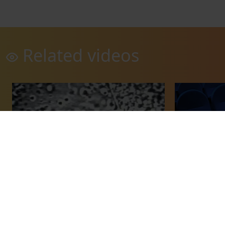
Related videos
El Citoplasma Allium Cepa observado
Fusió Cel·lul
con el Microscopi Ultravioleta
20 April, 1988