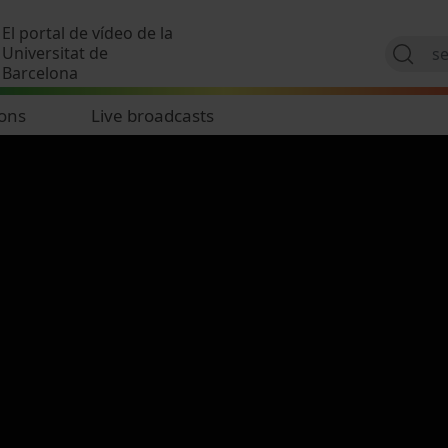
Skip to main content
El portal de vídeo de la
Universitat de
Barcelona
ions
Live broadcasts