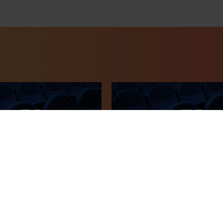
ar C
Cicle Kodak 1 - La ciencia de
Reacciones de una célula