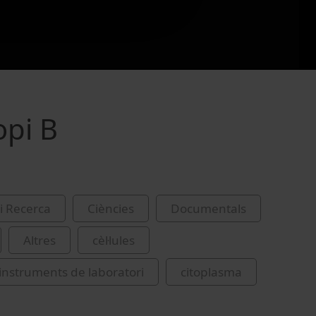
opi B
i Recerca
Ciències
Documentals
Altres
cèl·lules
i instruments de laboratori
citoplasma