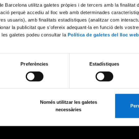
de Barcelona utilitza galetes pròpies i de tercers amb la finalitat
mació perquè accediu al lloc web amb determinades característiq
tres usuaris), amb finalitats estadístiques (analitzar com interac
ionar la publicitat que s’ofereix adequant-la en funció dels vostr
 les galetes podeu consultar la
Política de galetes del lloc web
Preferències
Estadístiques
Només utilitzar les galetes
Perm
necessàries