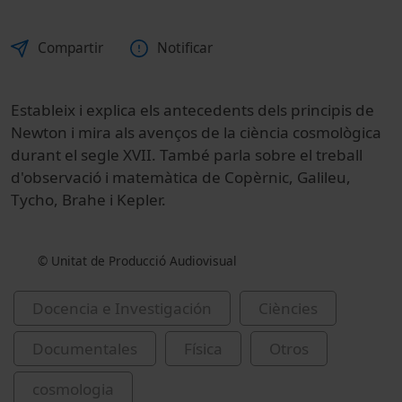
Compartir
Notificar
Estableix
i
explica els
antecedents dels
principis
de
Newton i
mira als
avenços de la
ciència
cosmològica
durant el
segle
XVII
.
També parla
sobre el treball
d'observació
i
matemàtica
de Copèrnic
,
Galileu
,
Tycho
,
Brahe
i
Kepler
.
© Unitat de Producció Audiovisual
Docencia e Investigación
Ciències
Documentales
Física
Otros
cosmologia