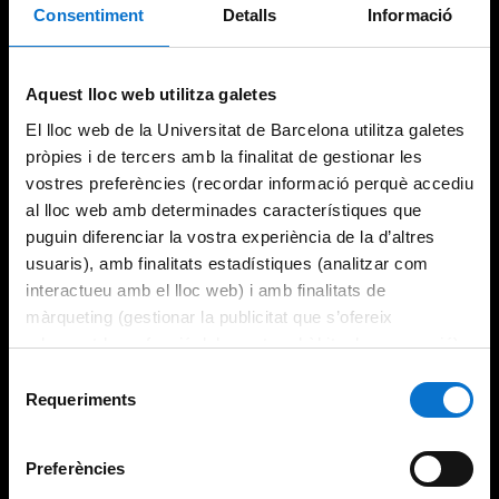
Consentiment
Detalls
Informació
Try again
Aquest lloc web utilitza galetes
El lloc web de la Universitat de Barcelona utilitza galetes
pròpies i de tercers amb la finalitat de gestionar les
vostres preferències (recordar informació perquè accediu
al lloc web amb determinades característiques que
puguin diferenciar la vostra experiència de la d’altres
usuaris), amb finalitats estadístiques (analitzar com
interactueu amb el lloc web) i amb finalitats de
màrqueting (gestionar la publicitat que s’ofereix
adequant-la en funció dels vostres hàbits de navegació).
Per obtenir més informació sobre les galetes podeu
Selecció
consultar la
Política de galetes del lloc web de la
Requeriments
de
Universitat de Barcelona
.
consentiment
Preferències