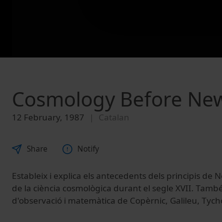
Cosmology Before Ne
12 February, 1987
Catalan
Share
Notify
Estableix
i
explica els
antecedents dels
principis
de N
de la
ciència
cosmològica
durant el
segle
XVII
.
També
d'observació
i
matemàtica
de Copèrnic
,
Galileu
,
Tych