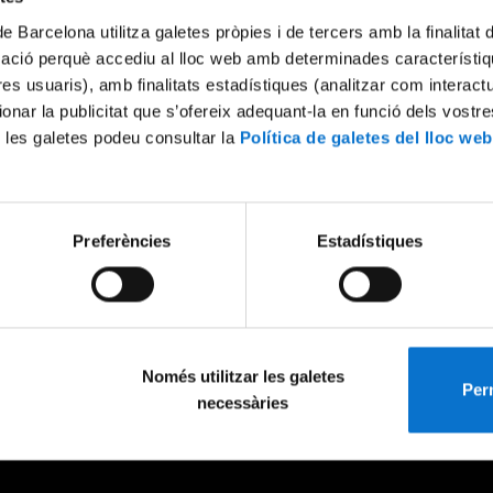
de Barcelona utilitza galetes pròpies i de tercers amb la finalitat
mació perquè accediu al lloc web amb determinades característiq
tres usuaris), amb finalitats estadístiques (analitzar com interac
ionar la publicitat que s’ofereix adequant-la en funció dels vostr
 les galetes podeu consultar la
Política de galetes del lloc web
Preferències
Estadístiques
Només utilitzar les galetes
Perm
necessàries