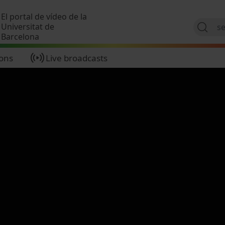
Skip to main content
El portal de vídeo de la
Universitat de
Barcelona
ions
Live broadcasts