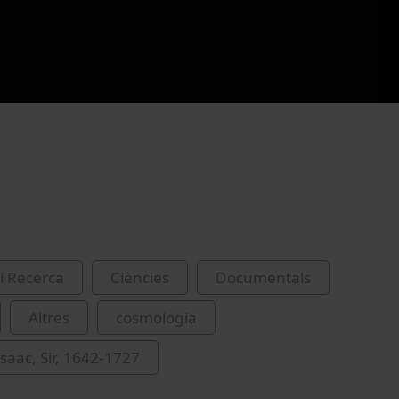
i Recerca
Ciències
Documentals
Altres
cosmologia
saac, Sir, 1642-1727