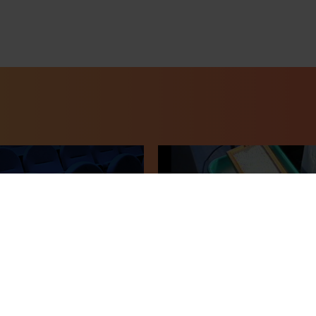
r Of Light (El
El Papel