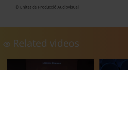
© Unitat de Producció Audiovisual
Related videos
Objetos compactos y agujeros negros
The Beahavio