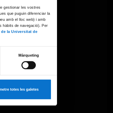
 de gestionar les vostres
ues que puguin diferenciar la
tueu amb el lloc web) i amb
es hàbits de navegació). Per
 de la Universitat de
Màrqueting
etre totes les galetes