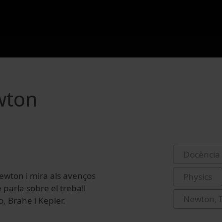
wton
Docència 
ewton i
mira als
avenços
Physics
 parla
sobre el treball
Newton, I
o
,
Brahe
i
Kepler
.