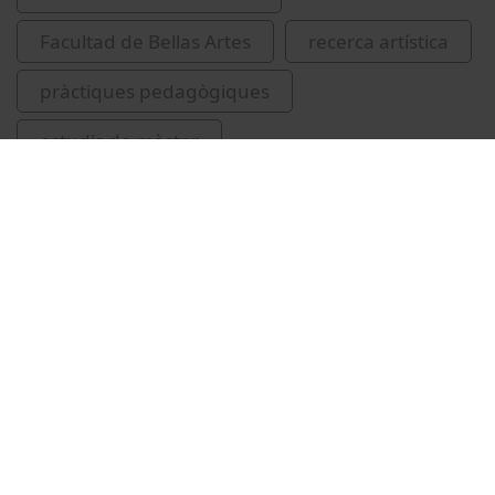
Facultad de Bellas Artes
recerca artística
pràctiques pedagògiques
estudis de màster
Vídeos relacionados