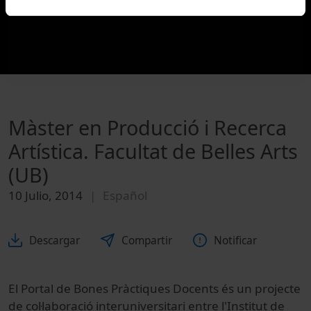
Màster en Producció i Recerca
Artística. Facultat de Belles Arts
(UB)
10 Julio, 2014
Español
Descargar
Compartir
Notificar
El Portal de Bones Pràctiques Docents és un projecte
de col·laboració interuniversitari entre l'Institut de