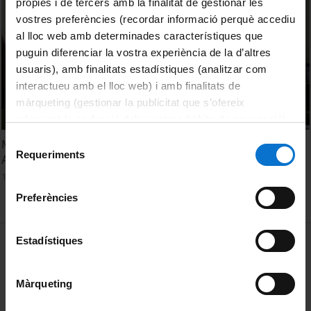
pròpies i de tercers amb la finalitat de gestionar les
vostres preferències (recordar informació perquè accediu
al lloc web amb determinades característiques que
puguin diferenciar la vostra experiència de la d’altres
usuaris), amb finalitats estadístiques (analitzar com
interactueu amb el lloc web) i amb finalitats de
màrqueting (gestionar la publicitat que s’ofereix
adequant-la en funció dels vostres hàbits de navegació).
Per obtenir més informació sobre les galetes podeu
Selecció
Màster en Producció i Recerca Artística. Facultat de Belles
consultar la
Política de galetes del lloc web de la
Requeriments
de
Arts (UB)
Universitat de Barcelona
.
consentiment
10 Julio, 2014
Preferències
MENÚ PEU 1
Estadístiques
Aviso legal
Política de Cookies
Màrqueting
PEU 2
Privacidad y términos