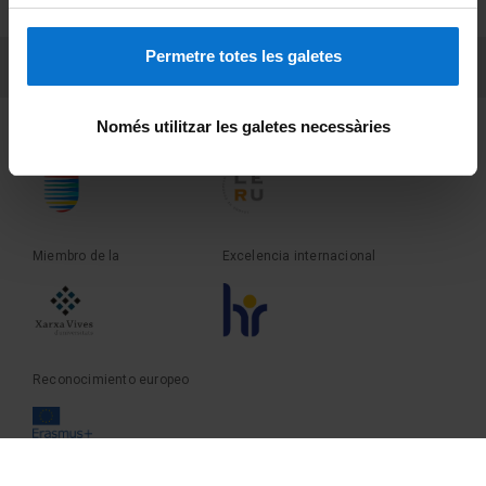
Sobre UBtv
Permetre totes les galetes
PEU 3
Contacto
Només utilitzar les galetes necessàries
Fundadora de la
Miembro de la
Miembro de la
Excelencia internacional
Reconocimiento europeo