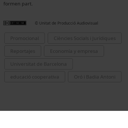
formen part.
© Unitat de Producció Audiovisual
Promocional
Ciències Socials i Jurídiques
Reportajes
Economía y empresa
Universitat de Barcelona
educació cooperativa
Oró i Badia Antoni