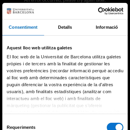
An error occurred, please try again later.
Consentiment
Detalls
Informació
Try again
Aquest lloc web utilitza galetes
El lloc web de la Universitat de Barcelona utilitza galetes
pròpies i de tercers amb la finalitat de gestionar les
vostres preferències (recordar informació perquè accediu
al lloc web amb determinades característiques que
puguin diferenciar la vostra experiència de la d’altres
usuaris), amb finalitats estadístiques (analitzar com
interactueu amb el lloc web) i amb finalitats de
màrqueting (gestionar la publicitat que s’ofereix
adequant-la en funció dels vostres hàbits de navegació).
Per obtenir més informació sobre les galetes podeu
Selecció
consultar la
Política de galetes del lloc web de la
Requeriments
de