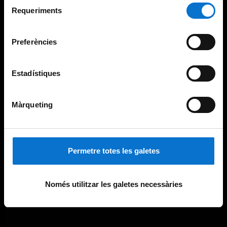
Selecció
consultar la
Política de galetes del lloc web de la
Requeriments
de
Universitat de Barcelona
.
consentiment
Preferències
Estadístiques
Màrqueting
Permetre totes les galetes
Només utilitzar les galetes necessàries