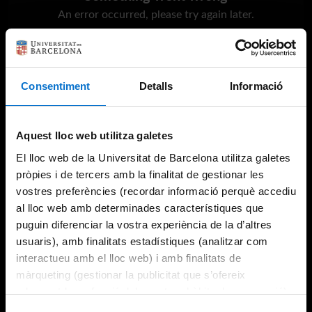
An error occurred, please try again later.
Try again
Consentiment
Detalls
Informació
Aquest lloc web utilitza galetes
El lloc web de la Universitat de Barcelona utilitza galetes
pròpies i de tercers amb la finalitat de gestionar les
vostres preferències (recordar informació perquè accediu
al lloc web amb determinades característiques que
puguin diferenciar la vostra experiència de la d’altres
usuaris), amb finalitats estadístiques (analitzar com
interactueu amb el lloc web) i amb finalitats de
màrqueting (gestionar la publicitat que s’ofereix
adequant-la en funció dels vostres hàbits de navegació).
Per obtenir més informació sobre les galetes podeu