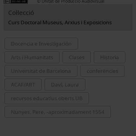
© Unitat de Producció Audiovisual
Col·lecció
Curs Doctoral Museus, Arxius i Exposicions
Docencia e Investigación
Arts i Humanitats
Clases
Historia
Universitat de Barcelona
conferències
ACAF/ART
Daví, Laura
recursos educatius oberts UB
Nunyes, Pere, -aproximadament 1554