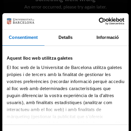
An error occurred, please try again later.
Try again
Consentiment
Detalls
Informació
Aquest lloc web utilitza galetes
El lloc web de la Universitat de Barcelona utilitza galetes
pròpies i de tercers amb la finalitat de gestionar les
vostres preferències (recordar informació perquè accediu
al lloc web amb determinades característiques que
puguin diferenciar la vostra experiència de la d’altres
usuaris), amb finalitats estadístiques (analitzar com
interactueu amb el lloc web) i amb finalitats de
màrqueting (gestionar la publicitat que s’ofereix
adequant-la en funció dels vostres hàbits de navegació).
Per obtenir més informació sobre les galetes podeu