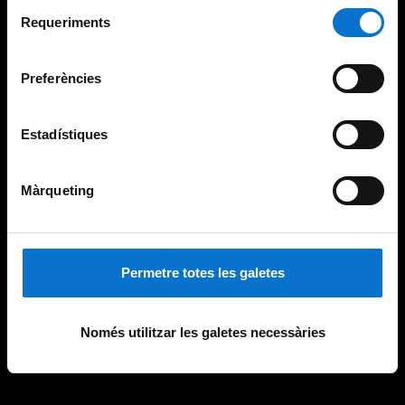
Selecció
consultar la
Política de galetes del lloc web de la
Requeriments
de
Universitat de Barcelona
.
consentiment
Preferències
Estadístiques
Màrqueting
Permetre totes les galetes
Només utilitzar les galetes necessàries