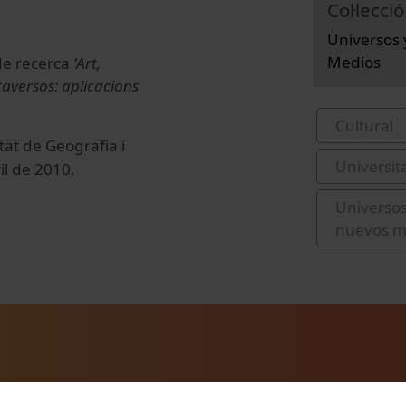
Col·lecció
Universos 
Medios
de recerca
'Art,
taversos: aplicacions
Cultural
tat de Geografia i
Universit
ril de 2010.
Universos
nuevos m