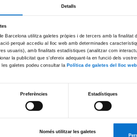
Detalls
Try again
etes
de Barcelona utilitza galetes pròpies i de tercers amb la finalitat
mació perquè accediu al lloc web amb determinades característiq
tres usuaris), amb finalitats estadístiques (analitzar com interac
ionar la publicitat que s’ofereix adequant-la en funció dels vostr
 les galetes podeu consultar la
Política de galetes del lloc web
Preferències
Estadístiques
Només utilitzar les galetes
Perm