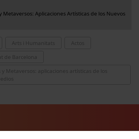
y Metaversos: Aplicaciones Artísticas de los Nuevos
Arts i Humanitats
Actos
at de Barcelona
 y Metaversos: aplicaciones artísticas de los
edios