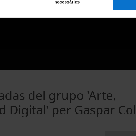
necessàries
adas del grupo 'Arte,
 Digital' per Gaspar Col