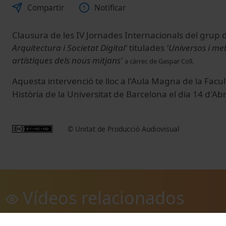
Compartir
Notificar
Clausura de les IV Jornades Internacionals del grup 
Arquitectura i Societat Digital'
titulades
'Universos i me
artístiques dels nous mitjans'
a càrrec de Gaspar Coll.
Aquesta intervenció te lloc a l'Aula Magna de la Facul
Història de la Universitat de Barcelona
el dia 14 d'Ab
© Unitat de Producció Audiovisual
Vídeos relacionados