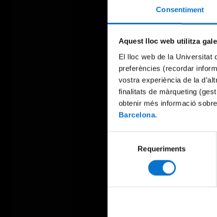
Consentiment
Aquest lloc web utilitza gal
El lloc web de la Universitat 
preferències (recordar infor
vostra experiència de la d’al
finalitats de màrqueting (gest
obtenir més informació sobre
Barcelona
.
Selecció
Requeriments
de
consentiment