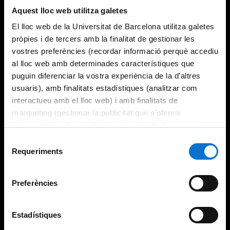
Aquest lloc web utilitza galetes
El lloc web de la Universitat de Barcelona utilitza galetes
pròpies i de tercers amb la finalitat de gestionar les
vostres preferències (recordar informació perquè accediu
al lloc web amb determinades característiques que
puguin diferenciar la vostra experiència de la d’altres
usuaris), amb finalitats estadístiques (analitzar com
interactueu amb el lloc web) i amb finalitats de
màrqueting (gestionar la publicitat que s’ofereix
adequant-la en funció dels vostres hàbits de navegació).
Per obtenir més informació sobre les galetes podeu
Selecció
consultar la
Política de galetes del lloc web de la
Requeriments
de
Universitat de Barcelona
.
consentiment
Preferències
Estadístiques