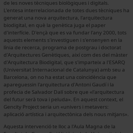
de les noves tècniques biològiques i digitals.
L'entesa interrelacionada de totes dues tècniques ha
generat una nova arquitectura, l'arquitectura
biodigital, en què la genètica juga el paper
d'interfície. D'ençà que es va fundar l'any 2000, tots
aquests elements s'investiguen i s'ensenyen en la
línia de recerca, programa de postgrau i doctorat
d'Arquitectures Genètiques, així com des del màster
d'Arquitectura Biodigital, que s'imparteix a l'ESARQ
(Universitat Internacional de Catalunya) amb seu a
Barcelona, on no ha estat una coincidència que
apareguessin l'arquitectura d'Antoni Gaudí i la
profecia de Salvador Dalí sobre que «l'arquitectura
del futur serà tova i peluda». En aquest context, el
Gencity Project seria un «univers i metavers:
aplicació artística i arquitectònica dels nous mitjans».
Aquesta intervenció te lloc a l'Aula Magna de la