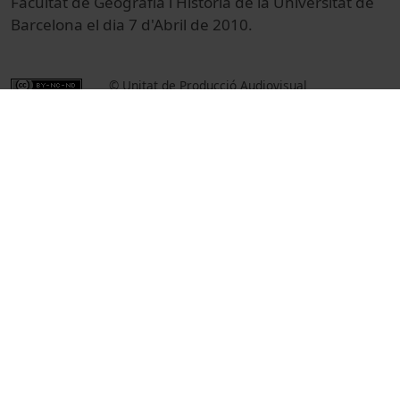
Facultat de Geografia i Història de la Universitat de
Barcelona el dia 7 d'Abril de 2010.
© Unitat de Producció Audiovisual
Col·lecció
Universos y Metaversos: Aplicaciones Artísticas
de los Nuevos Medios
Cultural
Arts i Humanitats
Actos
Universitat de Barcelona
Universos y Metaversos: aplicaciones artísticas
de los nuevos medios