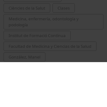
Ciències de la Salut
Clases
Medicina, enfermería, odontología y
podología
Institut de Formació Contínua
Facultad de Medicina y Ciencias de la Salud
González, Manel
recursos educatius oberts UB
atenció primària
educació superior
medicina esportiva