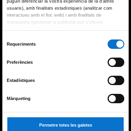
puguin diferenciar la vostra experiència de la d’altres
usuaris), amb finalitats estadístiques (analitzar com
interactueu amb el lloc web) i amb finalitats de
màrqueting (gestionar la publicitat que s’ofereix
adequant-la en funció dels vostres hàbits de navegació).
Per obtenir més informació sobre les galetes podeu
Selecció
consultar la
Política de galetes del lloc web de la
Requeriments
de
Universitat de Barcelona
.
consentiment
Preferències
Estadístiques
Màrqueting
Permetre totes les galetes