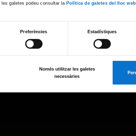
 les galetes podeu consultar la
Política de galetes del lloc web
Preferències
Estadístiques
Només utilitzar les galetes
Perm
necessàries