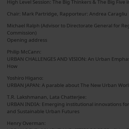
High Level Session: The Big Thinkers & The Big Five 
Chair: Mark Partridge, Rapporteur: Andrea Caragliu
Michael Ralph (Advisor to Directorate General for Re
Commission)
Opening address
Philip McCann:
URBAN CHALLENGES AND VISION: An Urban Emphas
How
Yoshiro Higano:
URBAN JAPAN: A parable about The New Urban World
T.R. Lakshmanan, Lata Chatterjee:
URBAN INDIA: Emerging institutional innovations for 
and Sustainable Urban Futures
Henry Overman: