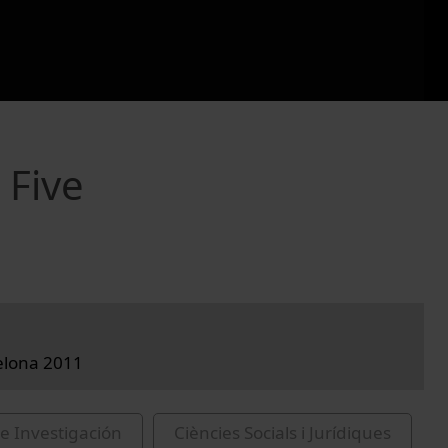
 Five
elona 2011
e Investigación
Ciències Socials i Jurídiques