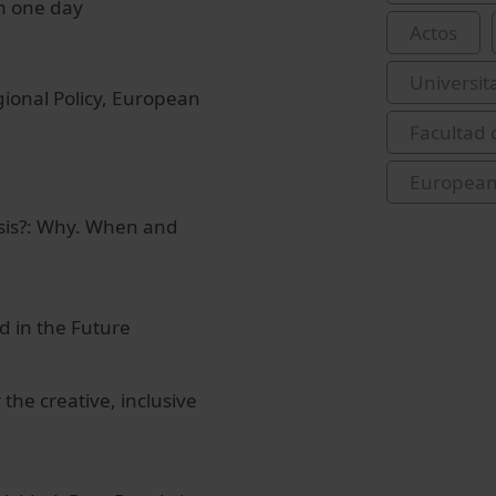
in one day
Actos
Universit
gional Policy, European
Facultad
European 
is?: Why. When and
 in the Future
the creative, inclusive