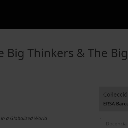
e Big Thinkers & The Big
Col·lecció
ERSA Barc
in a Globalised World
Docencia 