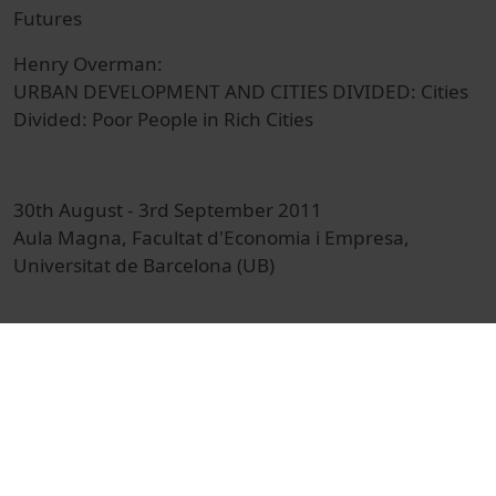
Futures
Henry Overman:
URBAN DEVELOPMENT AND CITIES DIVIDED: Cities
Divided: Poor People in Rich Cities
30th August - 3rd September 2011
Aula Magna, Facultat d'Economia i Empresa,
Universitat de Barcelona (UB)
© Unitat de Producció Audiovisual
Col·lecció
ERSA Barcelona 2011
Docència i Recerca