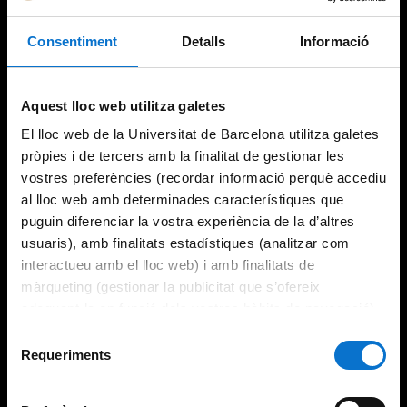
Consentiment
Detalls
Informació
Aquest lloc web utilitza galetes
El lloc web de la Universitat de Barcelona utilitza galetes
pròpies i de tercers amb la finalitat de gestionar les
vostres preferències (recordar informació perquè accediu
al lloc web amb determinades característiques que
puguin diferenciar la vostra experiència de la d’altres
usuaris), amb finalitats estadístiques (analitzar com
interactueu amb el lloc web) i amb finalitats de
màrqueting (gestionar la publicitat que s’ofereix
adequant-la en funció dels vostres hàbits de navegació).
Per obtenir més informació sobre les galetes podeu
Selecció
consultar la
Política de galetes del lloc web de la
Requeriments
de
Universitat de Barcelona
.
consentiment