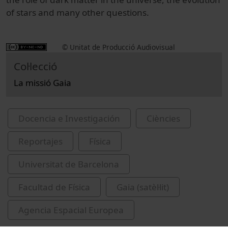
of stars
and
many
other
questions.
© Unitat de Producció Audiovisual
Col·lecció
La missió Gaia
Docencia e Investigación
Ciències
Reportajes
Física
Universitat de Barcelona
Facultad de Física
Gaia (satèl·lit)
Agencia Espacial Europea