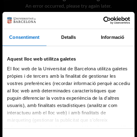
An error occurred, please try again later.
Try again
Consentiment
Detalls
Informació
Aquest lloc web utilitza galetes
El lloc web de la Universitat de Barcelona utilitza galetes
pròpies i de tercers amb la finalitat de gestionar les
vostres preferències (recordar informació perquè accediu
al lloc web amb determinades característiques que
puguin diferenciar la vostra experiència de la d’altres
usuaris), amb finalitats estadístiques (analitzar com
interactueu amb el lloc web) i amb finalitats de
màrqueting (gestionar la publicitat que s’ofereix
adequant-la en funció dels vostres hàbits de navegació).
Per obtenir més informació sobre les galetes podeu
Selecció