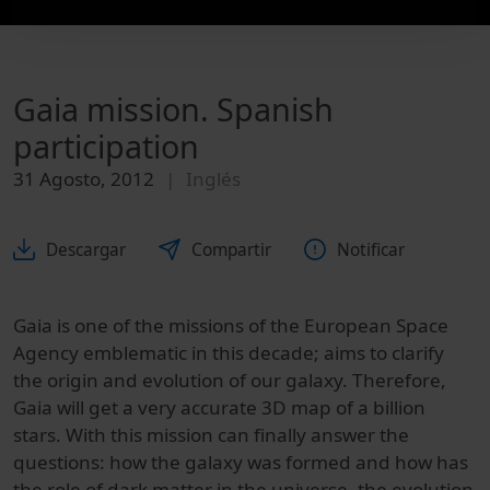
Gaia mission. Spanish
participation
31 Agosto, 2012
Inglés
Descargar
Compartir
Notificar
Gaia
is
one of the missions
of
the European Space
Agency
emblematic
in this decade
;
aims to
clarify
the origin and evolution
of our galaxy
.
Therefore,
Gaia
will get a
very accurate
3D map
of a
billion
stars.
With this
mission
can
finally
answer the
questions
: how
the galaxy
was formed
and
how
has
the role
of dark matter
in the universe
,
the evolution