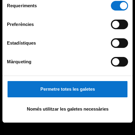
consultar la
Política de galetes del lloc web de la
Requeriments
de
Universitat de Barcelona
.
consentiment
Preferències
Estadístiques
Màrqueting
Permetre totes les galetes
Només utilitzar les galetes necessàries